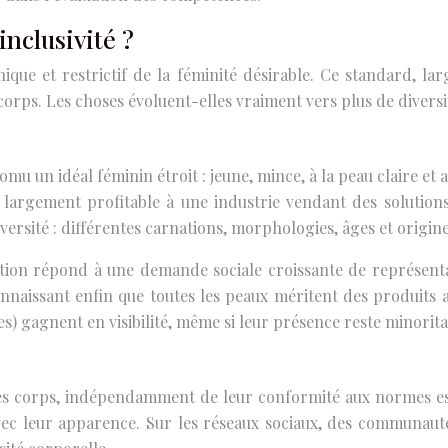
inclusivité ?
ue et restrictif de la féminité désirable. Ce standard, larg
corps. Les choses évoluent-elles vraiment vers plus de diversi
mu un idéal féminin étroit : jeune, mince, à la peau claire et
largement profitable à une industrie vendant des solution
rsité : différentes carnations, morphologies, âges et origine
ution répond à une demande sociale croissante de représenta
onnaissant enfin que toutes les peaux méritent des produits
) gagnent en visibilité, même si leur présence reste minorita
les corps, indépendamment de leur conformité aux normes est
avec leur apparence. Sur les réseaux sociaux, des communauté