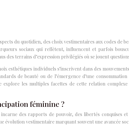
s aspects du quotidien, des choix vestimentaires aux codes de
rqueurs sociaux qui reflètent, influencent et parfois bousc
s des terrains d’expression privilégiés où se jouent question
esthétiques individuels s’inscrivent dans des mouvements coll
 standards de beauté ou de l’émergence d’une consommation
e explore les multiples facettes de cette relation complex
ncipation féminine ?
 incarne des rapports de pouvoir, des libertés conquises e
que évolution vestimentaire marquant souvent une avancée socia