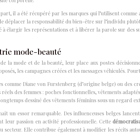
ité corporelle.
ne part, il a été récupéré par les marques qui l’utilisent co
de déplacer la responsabilité du bien-être sur l’individu plut
é à élargir les représentations et à libérer la parole sur des 
strie mode-beauté
e de la mode et de la beauté, leur place aux postes décisionn
oposés, les campagnes créées et les messages véhiculés. Pour
s comme Diane von Furstenberg (d’origine belge) ou des cré
s réels des femmes : poches fonctionnelles, vêtements adaptés
ngtemps dessiné des vêtements féminins sous un regard extérie
nnaît un essor remarquable. Des influenceuses belges lancent
t leur passion en activité professionnelle. Cette
démocratisa
 secteur. Elle contribue également à modifier les récits autour