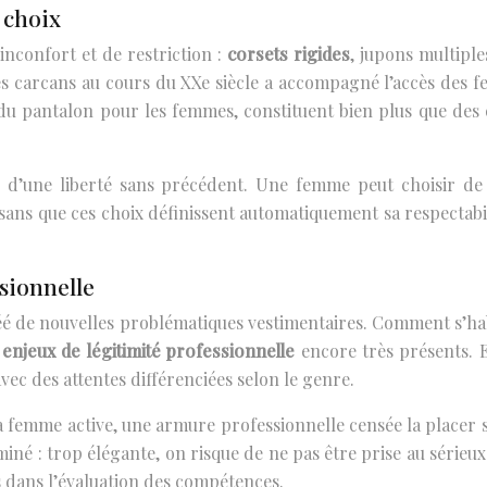
 choix
inconfort et de restriction :
corsets rigides
, jupons multiple
es carcans au cours du XXe siècle a accompagné l’accès des fem
du pantalon pour les femmes, constituent bien plus que des 
ne d’une liberté sans précédent. Une femme peut choisir de 
 sans que ces choix définissent automatiquement sa respectabi
sionnelle
é de nouvelles problématiques vestimentaires. Comment s’habi
s
enjeux de légitimité professionnelle
encore très présents. 
ec des attentes différenciées selon le genre.
 femme active, une armure professionnelle censée la placer s
miné : trop élégante, on risque de ne pas être prise au sérieu
s dans l’évaluation des compétences.