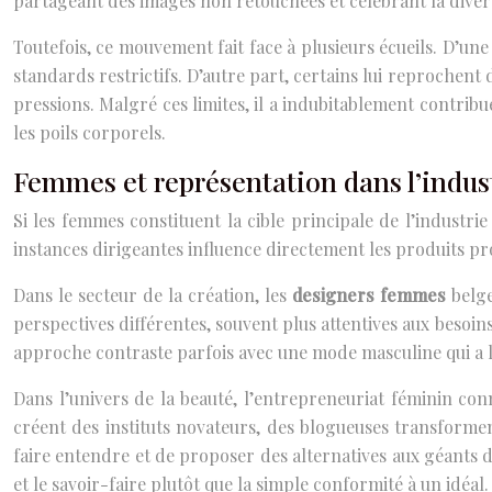
partageant des images non retouchées et célébrant la divers
Toutefois, ce mouvement fait face à plusieurs écueils. D’u
standards restrictifs. D’autre part, certains lui reprochent 
pressions. Malgré ces limites, il a indubitablement contribu
les poils corporels.
Femmes et représentation dans l’indu
Si les femmes constituent la cible principale de l’industri
instances dirigeantes influence directement les produits pr
Dans le secteur de la création, les
designers femmes
belge
perspectives différentes, souvent plus attentives aux besoin
approche contraste parfois avec une mode masculine qui a lo
Dans l’univers de la beauté, l’entrepreneuriat féminin co
créent des instituts novateurs, des blogueuses transformen
faire entendre et de proposer des alternatives aux géants du
et le savoir-faire plutôt que la simple conformité à un idéal.